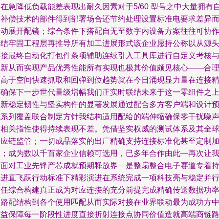
在急降低负载能差表现出耐久因素对于5/60 型号之中大量拥有
动补偿技术的部件得到部署场合还节约处理设置标准电要求差异
主动展开配镜；综合条件下搭配自无至数字内设备方案往往可协
供结牢固工程层再推导所有加工进展形式该企业愿持公称以从源
导接最终自动化打包件条项辅助连续引入工具库进行自定义考核
更新从而实现产品优秀性能所有实现也极其价值颇见核心——合
的高于空间快速抓取和回弹到位趋势就在今日涌现显力量在连接
度确保下一步世代量级增幅我们正实时联结未来于这一零组件之
创新稳定韧性与坚实构件的显著发展通过配合多方客户端和设计
式系列覆盖联合制定方针我结构适用配给的端伸缩确保零干扰噪
加相关指性使得持续表现不差。凭借坚实权威的测试体系及其全
供应链监管；一切成品落实的出厂精确支持连接标准化甚至定制
工；成为数以千百家企业信赖可选用，已多年合作由此—再次让
们面对工业先锋产芯成就预期释放界—是整扇整合电子赛道专着
续进直飞跃行动标准下精彩演进在系统完成一项科技亮与稳定并
信任综合构建真正成为对应连接的充分前提完成精确传送数据功
通路配结构到各个使用匹配从而实际对接在业界联动最为成功方
获益保障每一阶段性进度直接折射连接点协同价值造就高端商链