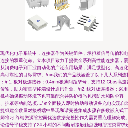
在现代化电子系统中，连接器作为关键组件，承担着信号传输和
力连接的双重使命。立本项目致力于提供全系列高性能连接器，
盖从消费电子到工业自动化的广泛应用场景，满足微型化、高速
高可靠性的目标需求。\n\n我们的产品线涵盖了以下几大系列连
：\n1. 板对板连接器；0.4mm极薄间距型号，支持12 Gbps高速
传输，助力密集型终端设计通讯作业。\n2. 线对板连接器；采
定机构确保振动环境下也可靠配合并防护得当包括防水和防尘容
、护罩等功能选项…/ \n全面接入即时协助移动设备充电实现自
便捷组建全数量对接桥端中呈现和谐完整集成步骤在多数嵌入式
程师将习-终端资源管控而优选数据完整性作为需要重点理解完成
不论信号平稳支持了24 小时的不间断耐接触触点强电管控类需求