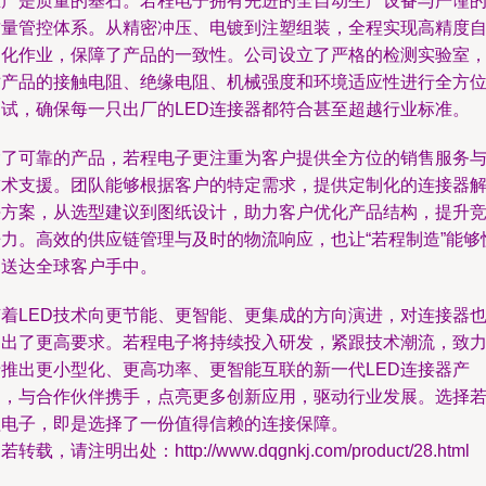
生产是质量的基石。若程电子拥有先进的全自动生产设备与严谨
质量管控体系。从精密冲压、电镀到注塑组装，全程实现高精度
动化作业，保障了产品的一致性。公司设立了严格的检测实验室
对产品的接触电阻、绝缘电阻、机械强度和环境适应性进行全方
测试，确保每一只出厂的LED连接器都符合甚至超越行业标准。
除了可靠的产品，若程电子更注重为客户提供全方位的销售服务
技术支援。团队能够根据客户的特定需求，提供定制化的连接器
决方案，从选型建议到图纸设计，助力客户优化产品结构，提升
争力。高效的供应链管理与及时的物流响应，也让“若程制造”能够
速送达全球客户手中。
随着LED技术向更节能、更智能、更集成的方向演进，对连接器
提出了更高要求。若程电子将持续投入研发，紧跟技术潮流，致
于推出更小型化、更高功率、更智能互联的新一代LED连接器产
品，与合作伙伴携手，点亮更多创新应用，驱动行业发展。选择
程电子，即是选择了一份值得信赖的连接保障。
若转载，请注明出处：http://www.dqgnkj.com/product/28.html